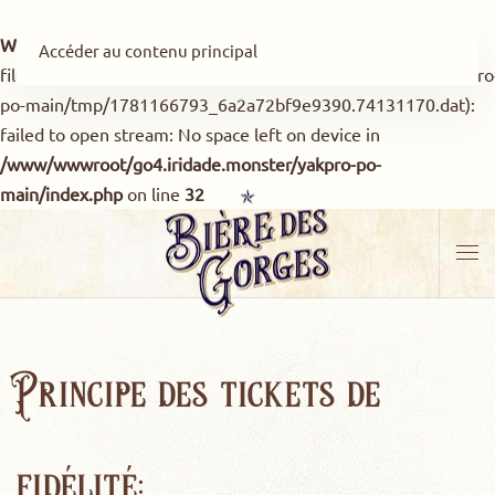
Warning
:
Accéder au contenu principal
file_put_contents(/www/wwwroot/go4.iridade.monster/yakpro
po-main/tmp/1781166793_6a2a72bf9e9390.74131170.dat):
failed to open stream: No space left on device in
/www/wwwroot/go4.iridade.monster/yakpro-po-
main/index.php
on line
32
Principe des tickets de
fidélité: